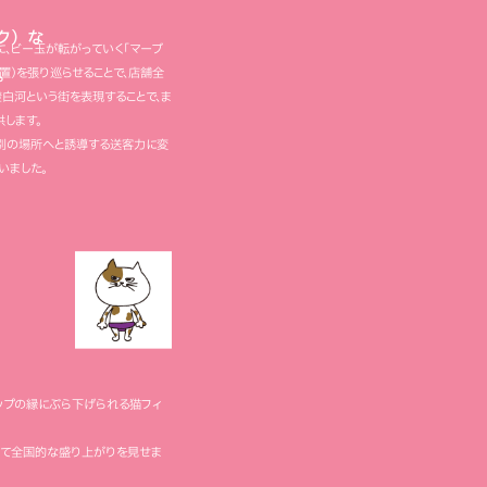
ック）な
内に、ビー玉が転がっていく「マーブ
。
装置）を張り巡らせることで、店舗全
澄白河という街を表現することで、ま
します。
ま別の場所へと誘導する送客力に変
いました。
ップの縁にぶら下げられる猫フィ
して全国的な盛り上がりを見せま