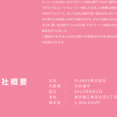
コーヒーとの出合いなのです（※）。当時は菓子ではなく薬用
ですが、チョコレートやコーヒーを食した日本人の衝撃は想像
今回カフェとアート、そして伝統と革新の街・清澄白河におい
れの変わらぬ美味しさを引き継ぎながら、それらを組み合わせ
るため、貰い品目録の「コォヒ豆1箱、チョクラート」を組み合わ
商品名をつけました。
※諸説あります。また公式な文献での登場は1873年（明治
の記録となります。
会社概要
社名 : PLAN35株式会社
代表者 : 竹井慎平
設立 : 2022年8月2日
本社 : 東京都江東区白河3丁目7
資本金 : 1,000,000円