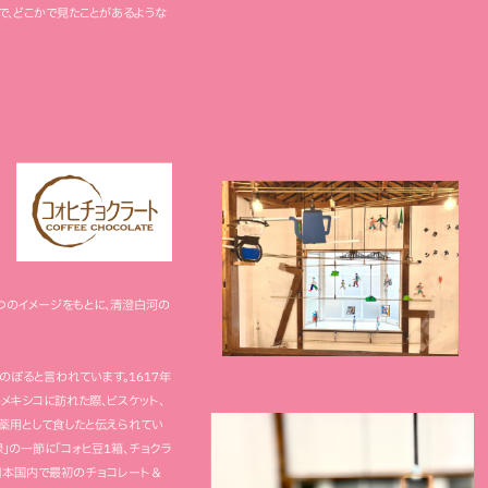
で、どこかで見たことがあるような
、
つのイメージをもとに、清澄白河の
ぼると言われています。1617年
キシコに訪れた際、ビスケット、
を薬用として食したと伝えられてい
」の一節に「コォヒ豆1箱、チョクラ
日本国内で最初のチョコレート＆